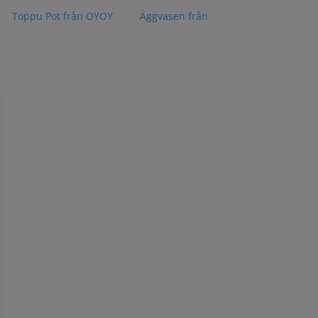
pel
Toppu Pot från OYOY
eller
Äggvasen från
0 kr!