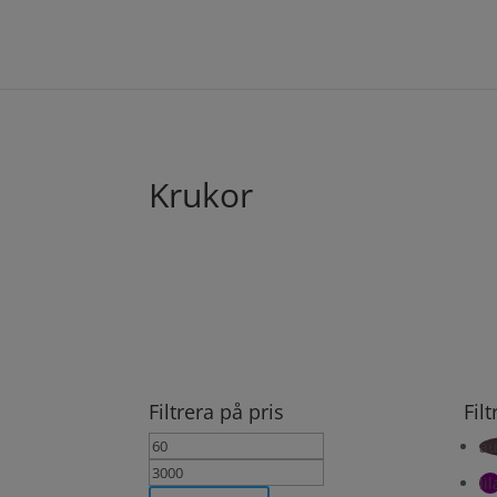
Krukor
Filtrera på pris
Fil
Min
Max
au
pris
pris
lil