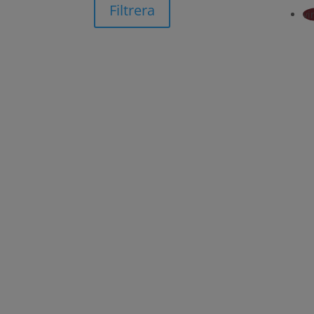
Filtrera
vi
Vi älskar krukor. Och har du hittat hit är c
genom livet, med hög designgrad och kvalitet s