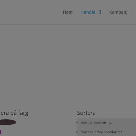
Hem
Handla
Kampanj
trera på färg
Sortera
bergine
Standardsortering
a
Sortera efter popularitet