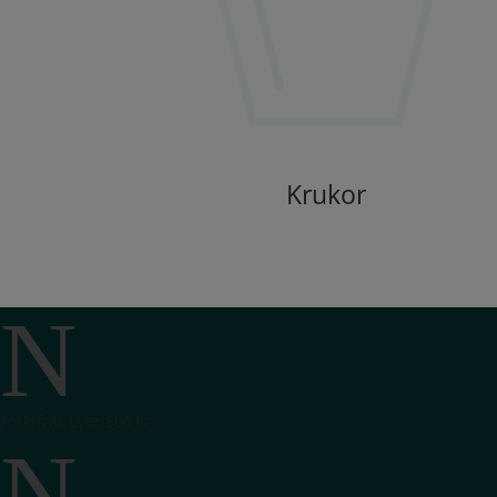
Krukor
N
Fraktfritt över 500 kr
N