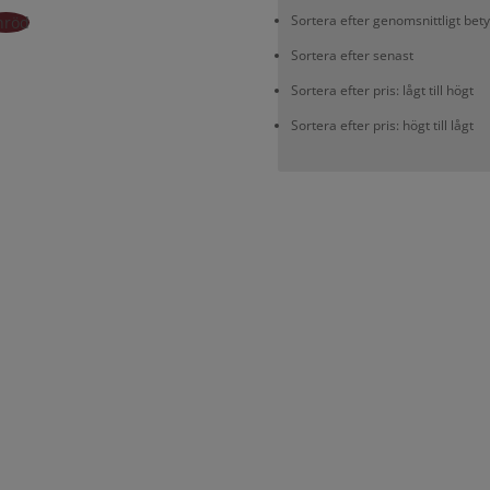
Sortera efter genomsnittligt bet
nröd
Sortera efter senast
Sortera efter pris: lågt till högt
Sortera efter pris: högt till lågt
Unika krukor för ditt hem
hansen stor att du också gör det! På Plantedli finns inga slit och slä
om blir en självklar del av din inredning. När du inte har en växt 