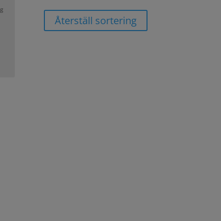
yg
Återställ sortering
ng-krukor utan här hittar du nya följeslagare
som passar finns det ingen anledning att ställa