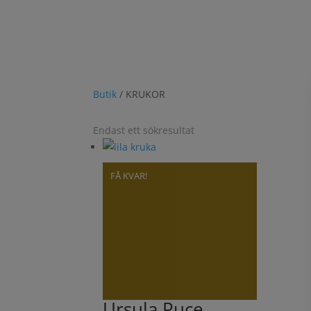
undan dina krukor från Plantedli – använd de
Och 
Butik
/ KRUKOR
Endast ett sökresultat
FÅ KVAR!
Ursula Puce