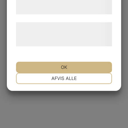
tjenester. Ved at klikke på 'OK' giver du
samtykke til disse formål.
Læs mere om vores brug af cookies og
behandling af persondata på vores
hjemmeside.
OK
NØDVENDIGE
PRÆFERENCER
AFVIS ALLE
Vaser
MARKETING
STATISTIK