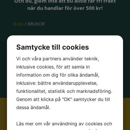
Och du, glöm inte att du alltid får fri frakt
när du handlar för över 500 kr!
Butik
/ KRUKOR
FÅ KVAR!
Samtycke till cookies
Ursula Puce
Vi och våra partners använder teknik,
inklusive cookies, för att samla in
information om dig för olika ändamål,
inklusive: bättre användarupplevelse,
funktionalitet, statistik och marknadsföring.
Genom att klicka på "OK" samtycker du till
dessa ändamål.
Läs mer om vår användning av cookies och