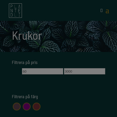
Krukor
Filtrera på pris
Min
Max
pris
pris
Filtrera på färg
aubergine
lila
vinröd