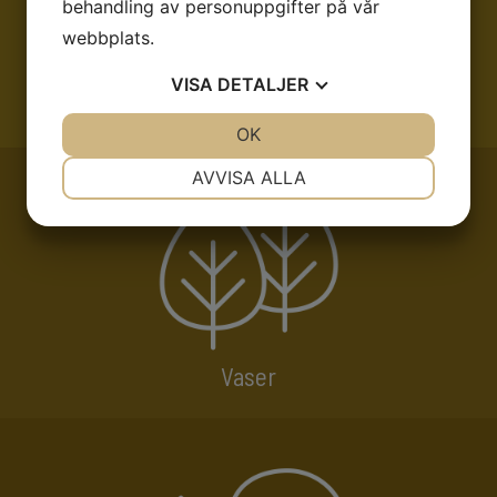
behandling av personuppgifter på vår
webbplats.
VISA
DETALJER
Krukor
JA
NEJ
OK
JA
NEJ
NÖDVÄNDIG
INSTÄLLNINGAR
AVVISA ALLA
JA
NEJ
JA
NEJ
MARKNADSFÖRING
STATISTIK
Vaser