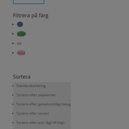
Filtrera på färg
blå
grön
vit
rosa
Sortera
Standardsortering
Sortera efter popularitet
Sortera efter genomsnittligt betyg
Sortera efter senast
Sortera efter pris: lågt till högt