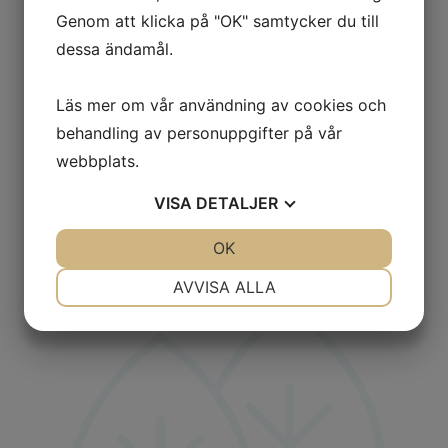
Genom att klicka på "OK" samtycker du till
dessa ändamål.
Läs mer om vår användning av cookies och
behandling av personuppgifter på vår
webbplats.
VISA
DETALJER
Krukor
JA
NEJ
OK
JA
NEJ
NÖDVÄNDIG
INSTÄLLNINGAR
AVVISA ALLA
JA
NEJ
JA
NEJ
MARKNADSFÖRING
STATISTIK