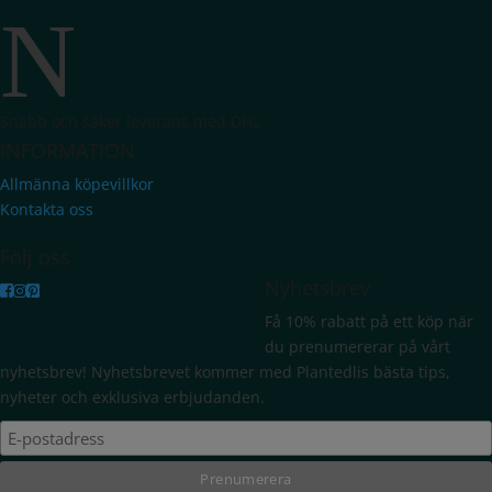
N
Snabb och säker leverans med DHL
INFORMATION
Allmänna köpevillkor
Kontakta oss
Följ oss
Nyhetsbrev
Få 10% rabatt på ett köp när
du prenumererar på vårt
nyhetsbrev! Nyhetsbrevet kommer med Plantedlis bästa tips,
nyheter och exklusiva erbjudanden.