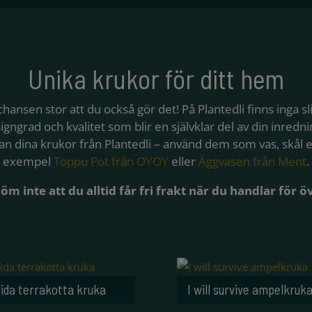
Unika krukor för ditt hem
 chansen stor att du också gör det! På Plantedli finns inga s
gngrad och kvalitet som blir en självklar del av din inredn
an dina krukor från Plantedli – använd dem som vas, skål eller
exempel
Toppu Pot från OYOY
eller
Äggvasen från Ment
.
öm inte att du alltid får fri frakt när du handlar för ö
rida terrakotta kruka
I will survive ampelkruk