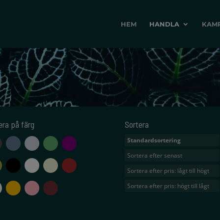
HEM
HANDLA
KAM
rera på färg
Sortera
Standardsortering
aubergine
blå
grå
grön
lila
Sortera efter senast
mässing
svart
vit
beige
brun
Sortera efter pris: lågt till högt
glas
gul
rosa
vinröd
Sortera efter pris: högt till lågt