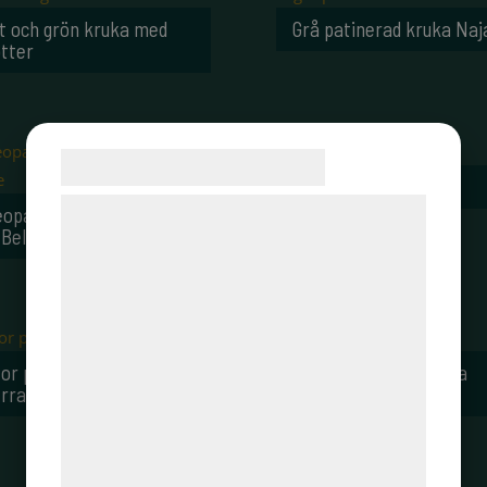
it och grön kruka med
Grå patinerad kruka Naj
ötter
Samtykke til cookies
Grön kruka pokal
Vi og vores samarbejdspartnere bruger
eopard ampelkruka Sass
Belle
teknologier, herunder cookies, til at
indsamle oplysninger om dig til forskellige
formål, herunder: Tilpasning af annoncering,
bedre brugeroplevelse, funktionalitet,
statistik og marketing. Disse oplysninger
tor patinerad kruka
Svart patinerad kruka
kan blive delt med annoncerings- og
errakotta
Agnete
analysepartnere, som kan kombinere dem
med data, du tidligere har givet dem eller
de har indsamlet gennem din brug af deres