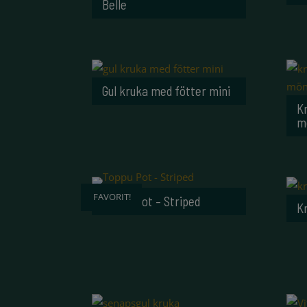
Belle
Gul kruka med fötter mini
K
m
FAVORIT!
Toppu Pot – Striped
K