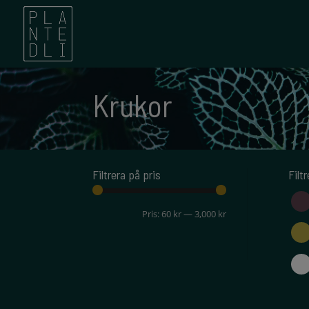
Krukor
Filtrera på pris
Filt
Min
Max
Pris:
60 kr
—
3,000 kr
pris
pris