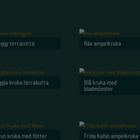
eggy terracotta
Räv ampelkruka
ggla kruka terrakotta
Blå kruka med
bladmönster
run kruka med fötter
Frida Kahlo ampelkruka