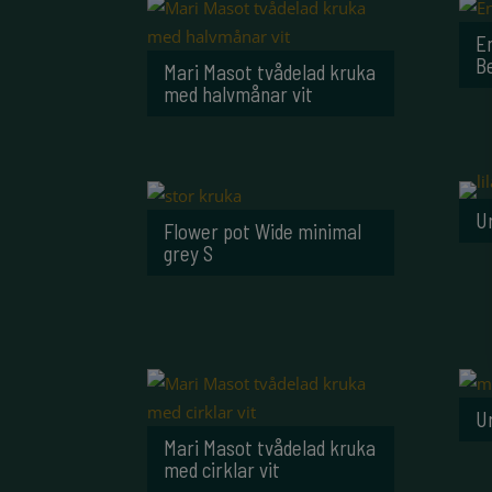
E
Be
Mari Masot tvådelad kruka
med halvmånar vit
U
Flower pot Wide minimal
grey S
U
Mari Masot tvådelad kruka
med cirklar vit