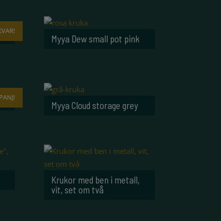
KVAR!
g
Myya Dew small pot pink
ANJ!
Myya Cloud storage grey
Krukor med ben i metall,
vit, set om två