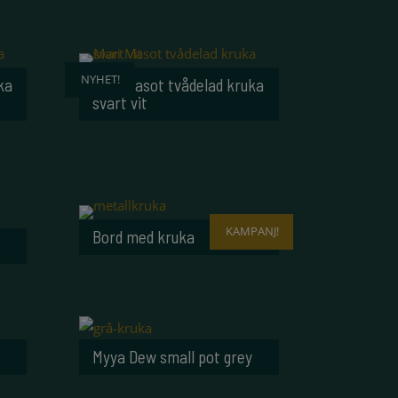
NYHET!
ka
Mari Masot tvådelad kruka
svart vit
KAMPANJ!
Bord med kruka
Myya Dew small pot grey