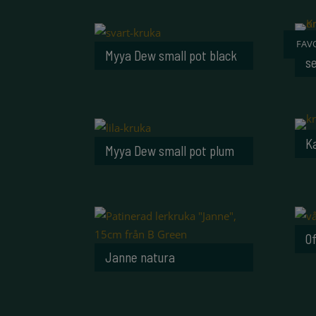
FAVO
K
Myya Dew small pot black
s
K
Myya Dew small pot plum
Of
Janne natura