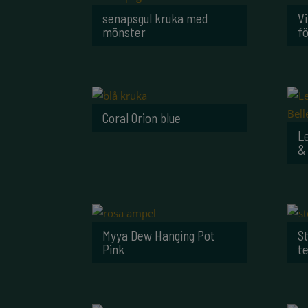
senapsgul kruka med
V
mönster
f
Coral Orion blue
L
& 
Myya Dew Hanging Pot
S
Pink
t