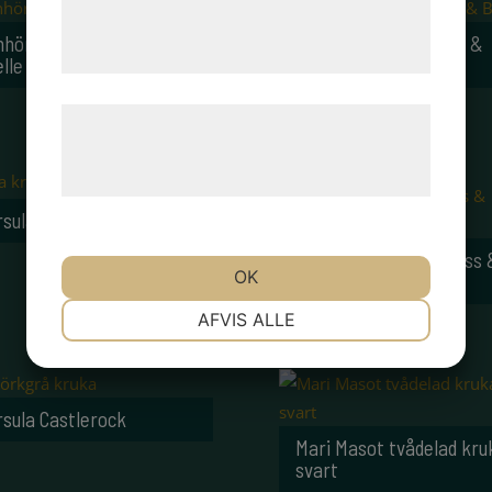
tjenester. Ved at klikke på 'OK' giver du
nhörning kruka Sass &
Hund kruka mini Sass &
samtykke til disse formål.
lle
Belle
Læs mere om vores brug af cookies og
behandling af persondata på vores
hjemmeside.
FÅ KVAR!
rsula Puce
Sengångare kruka Sass 
OK
Belle
NØDVENDIGE
PRÆFERENCER
AFVIS ALLE
MARKETING
STATISTIK
rsula Castlerock
Mari Masot tvådelad kru
svart