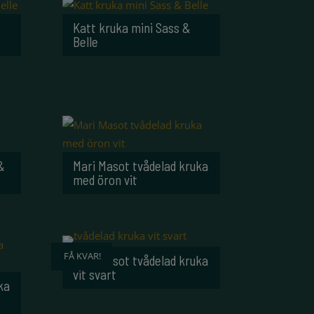
Katt kruka mini Sass &
Belle
&
Mari Masot tvådelad kruka
med öron vit
FÅ KVAR!
Mari Masot tvådelad kruka
vit svart
ka