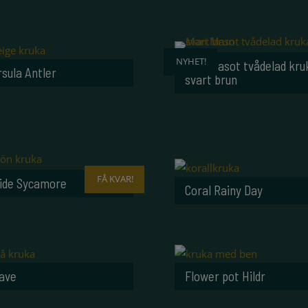
NYHET!
Mari Masot tvådelad kru
sula Antler
svart brun
FÅ KVAR!
ide Sycamore
Coral Rainy Day
ave
Flower pot Hildr