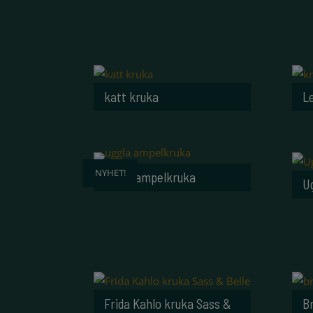
katt kruka
L
NYHET!
Uggla ampelkruka
U
Frida Kahlo kruka Sass &
B