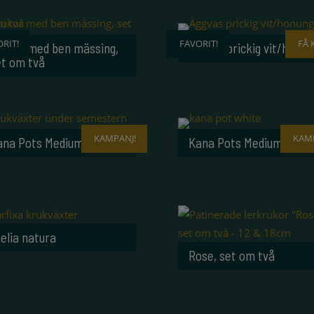
RIT!
FAVORIT!
FÅ 
rukor med ben mässing,
Äggvas prickig vit/honun
et om två
KAMPANJ!
KAMP
ana Pots Medium Sahara
Kana Pots Medium white
elia natura
Rose, set om två