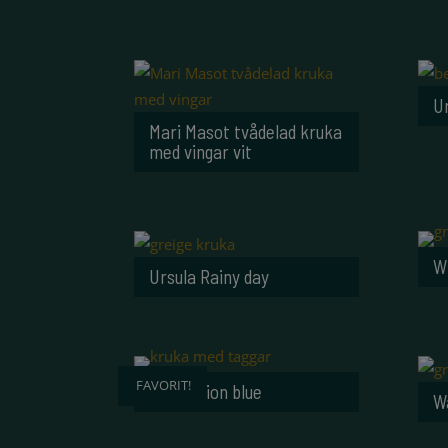
Ur
Mari Masot tvådelad kruka
med vingar vit
W
Ursula Rainy day
FAVORIT!
Sting Orion blue
W