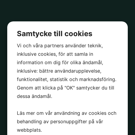
ll mamma?
Samtycke till cookies
amma
Vi och våra partners använder teknik,
är den tiden på året. Mors dag närmar sig och det är hög tid att
inklusive cookies, för att samla in
mamma! En sak är säker, we’ve got you covered vad gäller
information om dig för olika ändamål,
.
inklusive: bättre användarupplevelse,
funktionalitet, statistik och marknadsföring.
Genom att klicka på "OK" samtycker du till
dessa ändamål.
ag presenter
Läs mer om vår användning av cookies och
alla hjärtans dag
behandling av personuppgifter på vår
webbplats.
är ju ändå vasen man vill åt, det är sen gammalt. Så vill du göra