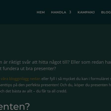
HEM
HANDLA
KAMPANJ
BLOG
S
är riktigt svår att hitta något till? Eller som redan ha
 att fundera ut bra presenter?
a
våra blogginlägg nedan
eller fyll i så mycket du kan i formuläret 
enttips på den perfekta presenten! Och du, köper du presenten 
ch det bästa av allt – du får ta all credd.
enten?