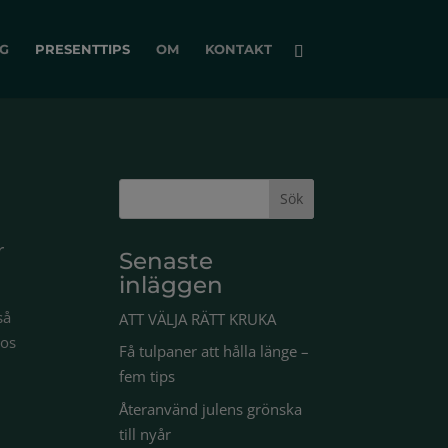
G
PRESENTTIPS
OM
KONTAKT
r
Senaste
inläggen
så
ATT VÄLJA RÄTT KRUKA
hos
Få tulpaner att hålla länge –
fem tips
Återanvänd julens grönska
till nyår