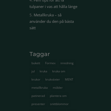
Fem tips för att få
tulpaner i vas att hålla länge
Metallkruka – så
använder du den på bästa
sätt
Taggar
bukett
Formex
inredning
jul
kruka
kruka om
krukor
krukväxter
MENT
metallkruka
möbler
m
patinerad
plantera om
presenter
snittblommor