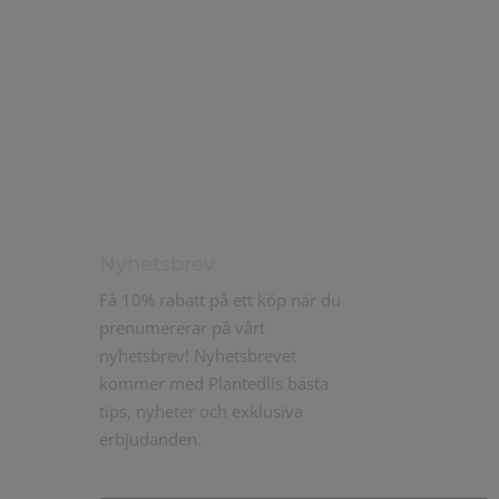
säker leverans med DHL
Nyhetsbrev
Få 10% rabatt på ett köp när du
prenumererar på vårt
nyhetsbrev! Nyhetsbrevet
kommer med Plantedlis bästa
tips, nyheter och exklusiva
erbjudanden.