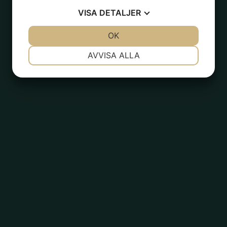
ta gröna alla hjärtans dag presenterna - en vacker bukett i
VISA
DETALJER
.
JA
NEJ
OK
JA
NEJ
NÖDVÄNDIG
INSTÄLLNINGAR
AVVISA ALLA
JA
NEJ
JA
NEJ
MARKNADSFÖRING
STATISTIK
andra!
sten börjar komma smygande lite – vad tusan ska man hitta för
nska sig i julklapp? Men frukta inte – Plantedli är här för att hjälp