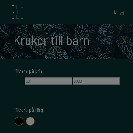
Krukor till barn
Filtrera på pris
Min
Max
pris
pris
Filtrera på färg
svart
vit