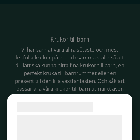
Krukor till barn
Vi har samlat våra allra sötaste och mest
lekfulla krukor på ett och samma ställe så att
du lätt ska kunna hitta fina krukor till barn, en
perfekt kruka till barnrummet eller en
present till den lilla växtfantasten. Och såklart
passar alla våra krukor till barn utmärkt även
till lekfulla vuxna!
Samtykke til cookies
Alltid fri frakt vid köp över 500 kr!
Vi og vores samarbejdspartnere bruger
Butik
/ Krukor till barn
teknologier, herunder cookies, til at
indsamle oplysninger om dig til forskellige