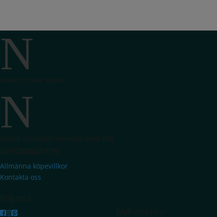
N
Fraktfritt över 500 kr
N
Snabb och säker leverans med DHL
INFORMATION
Allmänna köpevillkor
Kontakta oss
Följ oss
Nyhetsbrev