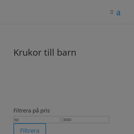
Krukor till barn
Filtrera på pris
Min
Max
pris
pris
Filtrera