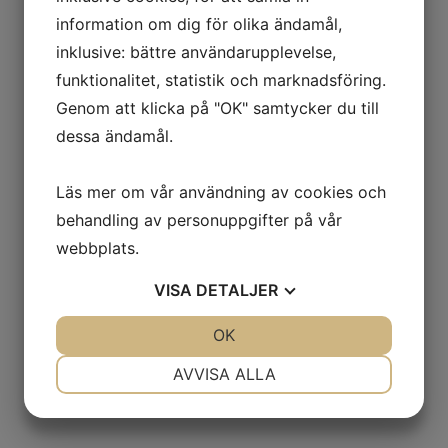
information om dig för olika ändamål,
inklusive: bättre användarupplevelse,
funktionalitet, statistik och marknadsföring.
Genom att klicka på "OK" samtycker du till
dessa ändamål.
Läs mer om vår användning av cookies och
behandling av personuppgifter på vår
webbplats.
VISA
DETALJER
JA
NEJ
OK
JA
NEJ
NÖDVÄNDIG
INSTÄLLNINGAR
AVVISA ALLA
Krukor
JA
NEJ
JA
NEJ
MARKNADSFÖRING
STATISTIK