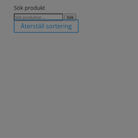
Sök produkt
Sök
Sök
efter:
Återställ sortering
Krukor till barn
Vi har samlat våra allra sötaste och mest lekfulla
krukor på ett och samma ställe så att du lätt ska
kunna hitta fina krukor till barn, en perfekt kruka till
barnrummet eller en present till den lilla
växtfantasten. Och såklart passar alla våra krukor till
barn utmärkt även till lekfulla vuxna!