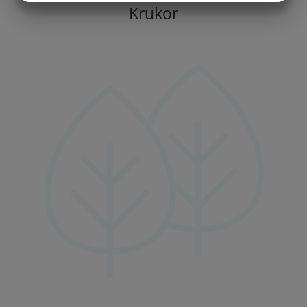
Krukor
MARKNADSFÖRING
STATISTIK