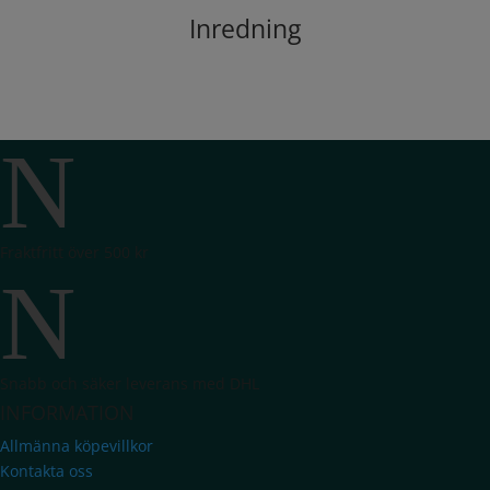
Inredning
N
Fraktfritt över 500 kr
N
Snabb och säker leverans med DHL
INFORMATION
Allmänna köpevillkor
Kontakta oss