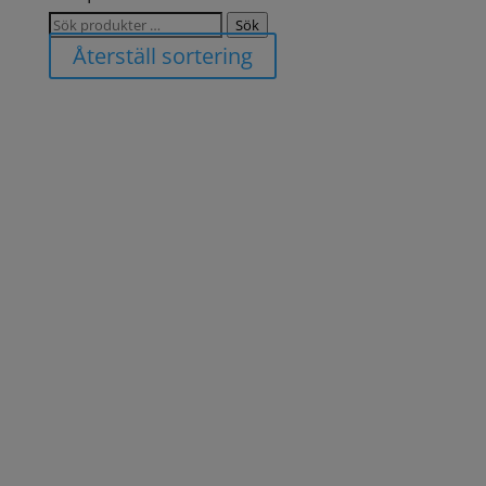
Sök
Sök
efter:
Återställ sortering
Hemfint med
inredningsdetaljer från
Plantedli
Älskar du att inreda med växter? Vi med! Därför vet vi
att man ibland kan behöva lite mer utrymme för att
få plats med alla fantastiska växter samtidigt som
man inte vill kompromissa med sin inredning. Här
hittar du snygga möbler som både gör hemfint och
ger dig massor av plats för växter! För en vacker,