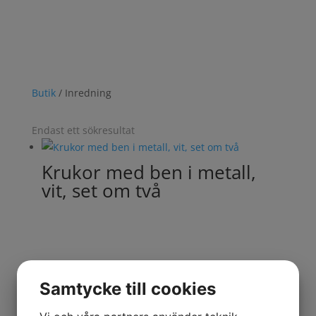
välmående växt är ju faktiskt den bästa av
inredningsdetaljer och 30 stycken är, ja ännu bättre.
Alltid fri frakt vid köp över 500 kr!
Butik
/ Inredning
Endast ett sökresultat
Krukor med ben i metall,
vit, set om två
Samtycke till cookies