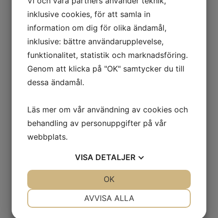
Vi och våra partners använder teknik,
inklusive cookies, för att samla in
information om dig för olika ändamål,
inklusive: bättre användarupplevelse,
funktionalitet, statistik och marknadsföring.
Genom att klicka på "OK" samtycker du till
dessa ändamål.
Läs mer om vår användning av cookies och
behandling av personuppgifter på vår
webbplats.
VISA
DETALJER
JA
NEJ
OK
JA
NEJ
NÖDVÄNDIG
INSTÄLLNINGAR
AVVISA ALLA
JA
NEJ
JA
NEJ