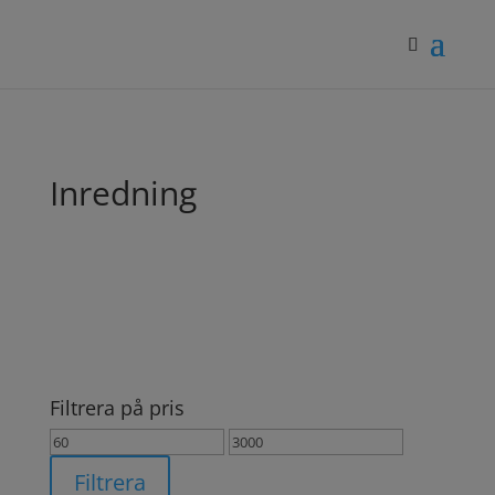
Inredning
Filtrera på pris
Min
Max
pris
pris
Filtrera