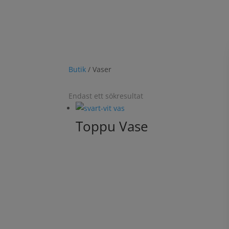
skogen. Och så vas
Glöm inte att en unik designvas är en fantast
Butik
/ Vaser
Endast ett sökresultat
Toppu Vase