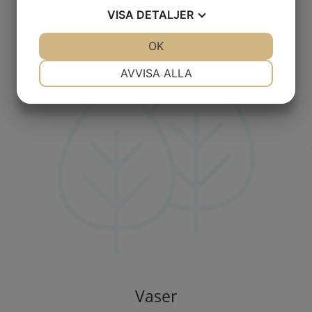
VISA
DETALJER
JA
NEJ
OK
JA
NEJ
NÖDVÄNDIG
INSTÄLLNINGAR
AVVISA ALLA
JA
NEJ
JA
NEJ
MARKNADSFÖRING
STATISTIK
Vaser