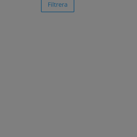
Filtrera
Plantedli har ett stort utbud av vaser som p
blomman från fredagsbuketten, små vaser för 