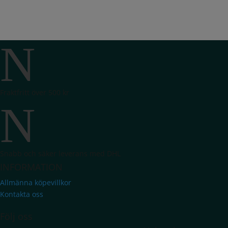
N
Fraktfritt över 500 kr
N
Snabb och säker leverans med DHL
INFORMATION
Allmänna köpevillkor
Kontakta oss
Följ oss