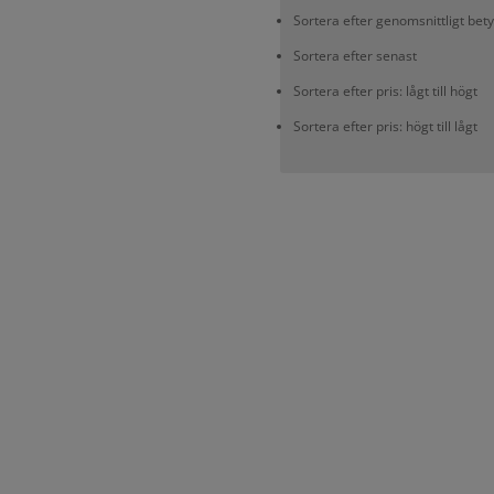
Sortera efter genomsnittligt bet
Sortera efter senast
Sortera efter pris: lågt till högt
Sortera efter pris: högt till lågt
Vackra vaser för alla tillfällen
assar den stora födelsedagsbuketten, vaser som passar ditt torkad
den lilla buketten som din treåring har plockat till dig och vaser 