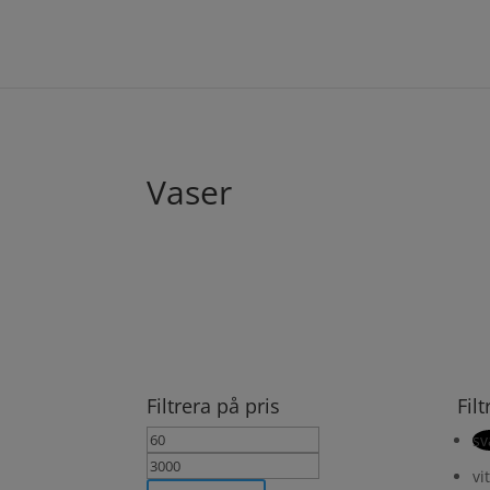
Vaser
Filtrera på pris
Fil
Min
Max
sv
pris
pris
vit