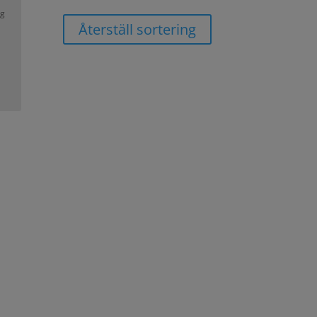
yg
Återställ sortering
e pampasgräs, vaser för den sista överlevande
som lyfter den vackra grenen som ni hittade i