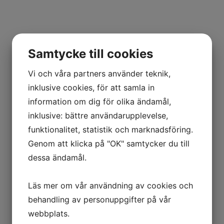
er som bara är så vackra att du vill ha dem framme även när du in
isk present vid jämna födelsedagar, bröllop och andra högtider. B
bort?
Låt oss ge dig ett personligt presenttips!
Samtycke till cookies
Vi och våra partners använder teknik,
inklusive cookies, för att samla in
information om dig för olika ändamål,
inklusive: bättre användarupplevelse,
funktionalitet, statistik och marknadsföring.
Genom att klicka på "OK" samtycker du till
dessa ändamål.
Läs mer om vår användning av cookies och
behandling av personuppgifter på vår
webbplats.