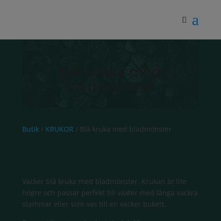
Blå kruka med
bladmönster
Butik
/
KRUKOR
/ Blå kruka med bladmönster
Vacker blå kruka med bladmönster. Krukan är lite
högre och passar perfekt till växter med långa vackra
stammar eller som vas till en vacker bukett.