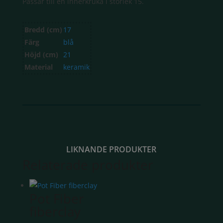
Passar till en innerkruka i storlek 15.
Bredd (cm)
17
Färg
blå
Höjd (cm)
21
Material
keramik
LIKNANDE PRODUKTER
Relaterade produkter
Pot Fiber
fiberclay