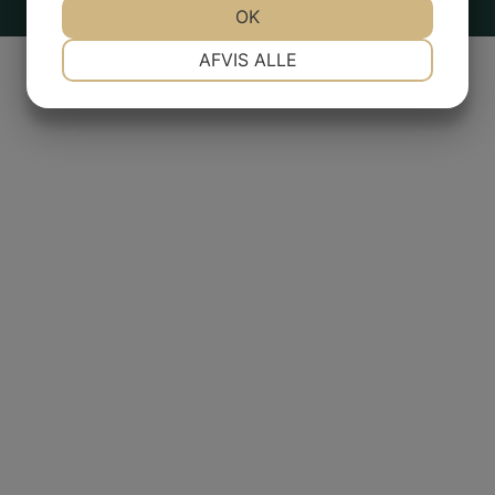
OK
NØDVENDIGE
PRÆFERENCER
AFVIS ALLE
MARKETING
STATISTIK
Fraktfritt över 500 kr
Snabb och säker leverans med DHL