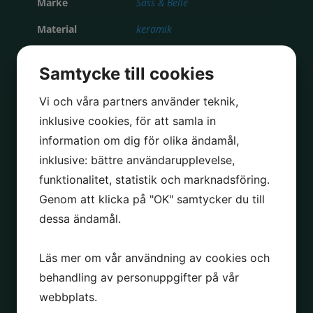
Märke
Sass & Belle
Material
keramik
Samtycke till cookies
Slut i lager
Vi och våra partners använder teknik,
inklusive cookies, för att samla in
information om dig för olika ändamål,
inklusive: bättre användarupplevelse,
funktionalitet, statistik och marknadsföring.
LIKNANDE PRODUKTER
Genom att klicka på "OK" samtycker du till
FAVORIT!
KAMPANJ!
dessa ändamål.
Krukor med ben mässing, set
Kana Pots Medium Sahara
om två
Läs mer om vår användning av cookies och
behandling av personuppgifter på vår
KAMPANJ!
Kana Pots Medium white
webbplats.
Krukor i fibersten, set om två