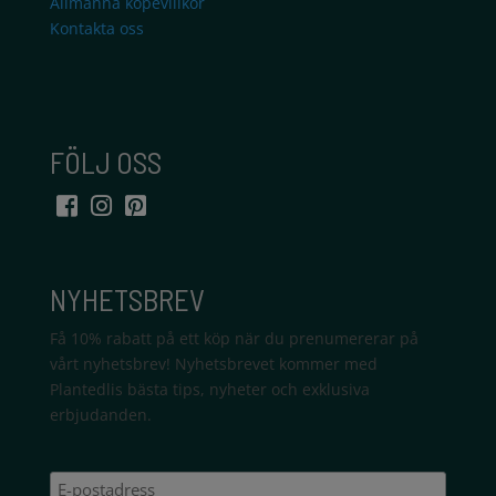
Allmänna köpevillkor
Kontakta oss
FÖLJ OSS
NYHETSBREV
Få 10% rabatt på ett köp när du prenumererar på
vårt nyhetsbrev! Nyhetsbrevet kommer med
Plantedlis bästa tips, nyheter och exklusiva
erbjudanden.