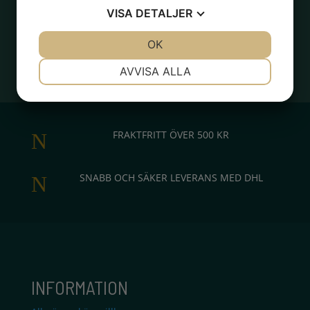
VISA
DETALJER
JA
NEJ
OK
JA
NEJ
NÖDVÄNDIG
INSTÄLLNINGAR
AVVISA ALLA
JA
NEJ
JA
NEJ
MARKNADSFÖRING
STATISTIK
FRAKTFRITT ÖVER 500 KR
N
SNABB OCH SÄKER LEVERANS MED DHL
N
INFORMATION