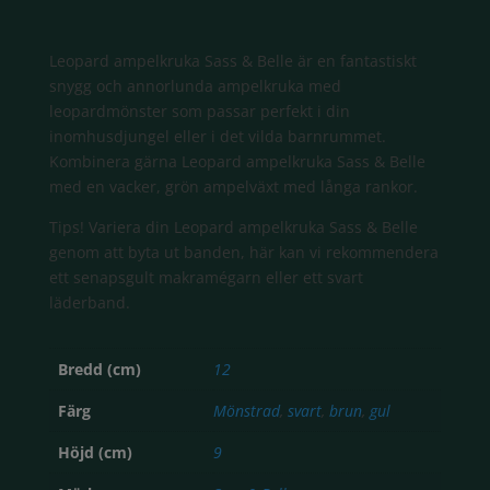
Leopard ampelkruka Sass & Belle är en fantastiskt
snygg och annorlunda ampelkruka med
leopardmönster som passar perfekt i din
inomhusdjungel eller i det vilda barnrummet.
Kombinera gärna Leopard ampelkruka Sass & Belle
med en vacker, grön ampelväxt med långa rankor.
Tips! Variera din Leopard ampelkruka Sass & Belle
genom att byta ut banden, här kan vi rekommendera
ett senapsgult makramégarn eller ett svart
läderband.
Bredd (cm)
12
Färg
Mönstrad
,
svart
,
brun
,
gul
Höjd (cm)
9