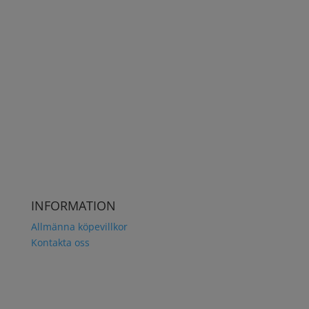
Snabb och säker leverans med DHL
INFORMATION
Allmänna köpevillkor
Kontakta oss