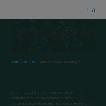
Planteringslåda metall
grå
Butik
/
KRUKOR
/ Planteringslåda metall grå
Ont om plats för alla dina vackra växter? Inga
problem! Prova denna fantastiskt snygga
planteringslåda/blombänk med plats även för dina