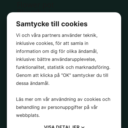
Flower pot
Rhombe L
smoked
Samtycke till cookies
pearl
Vi och våra partners använder teknik,
inklusive cookies, för att samla in
information om dig för olika ändamål,
inklusive: bättre användarupplevelse,
funktionalitet, statistik och marknadsföring.
FÅ KVAR!
Genom att klicka på "OK" samtycker du till
dessa ändamål.
Läs mer om vår användning av cookies och
behandling av personuppgifter på vår
webbplats.
Keramikvase
VISA
DETALJER