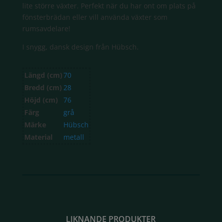
lite större växter. Perfekt när du har ont om plats på
fönsterbrädan eller vill använda växter som
rumsavdelare!
I snygg, dansk design från Hübsch.
Längd (cm)
70
Bredd (cm)
28
Höjd (cm)
76
Färg
grå
Märke
Hübsch
Material
metall
LIKNANDE PRODUKTER