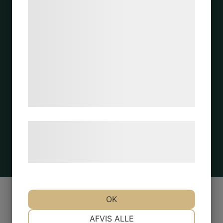
bedre brugeroplevelse, funktionalitet,
Hildr
statistik og marketing. Disse oplysninger
kan blive delt med annoncerings- og
analysepartnere, som kan kombinere dem
med data, du tidligere har givet dem eller
de har indsamlet gennem din brug af deres
SKRÅ vas
tjenester. Ved at klikke på 'OK' giver du
grönmelerad
samtykke til disse formål.
Læs mere om vores brug af cookies og
behandling af persondata på vores
hjemmeside.
OK
NØDVENDIGE
PRÆFERENCER
AFVIS ALLE