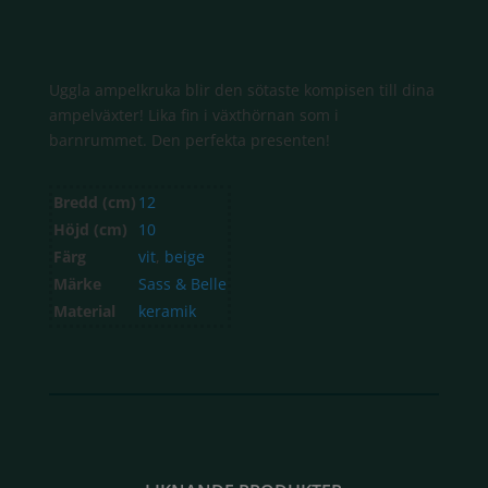
Uggla ampelkruka blir den sötaste kompisen till dina
ampelväxter! Lika fin i växthörnan som i
barnrummet. Den perfekta presenten!
Bredd (cm)
12
Höjd (cm)
10
Färg
vit
,
beige
Märke
Sass & Belle
Material
keramik