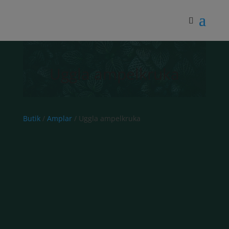
Uggla ampelkruka
Butik
/
Amplar
/ Uggla ampelkruka
NYHET!