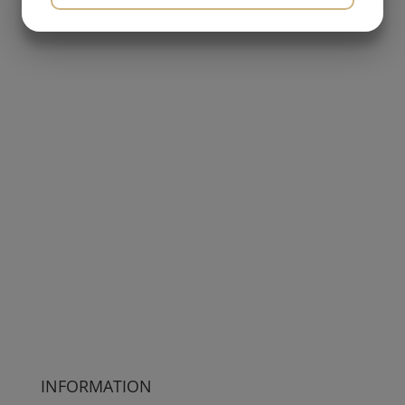
MARKETING
STATISTIK
Fraktfritt över 500 kr
Snabb och säker leverans med DHL
INFORMATION