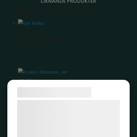
LIKNANDE PRODUKTER
Relaterade produkter
Kruka
fibersten, set
om två
Krukor i
Samtykke til cookies
fibersten, set
om två
Vi og vores samarbejdspartnere bruger
teknologier, herunder cookies, til at
indsamle oplysninger om dig til forskellige
formål, herunder: Tilpasning af annoncering,
Flower pot