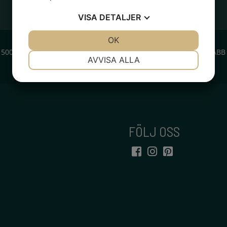
VISA
DETALJER
JA
NEJ
OK
JA
NEJ
 500 KR
SNABB
N
NÖDVÄNDIG
INSTÄLLNINGAR
AVVISA ALLA
JA
NEJ
JA
NEJ
MARKNADSFÖRING
STATISTIK
FÖLJ OSS