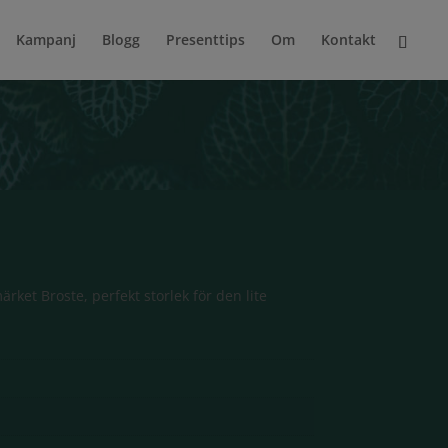
Kampanj
Blogg
Presenttips
Om
Kontakt
rket Broste, perfekt storlek för den lite