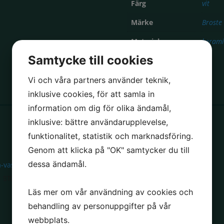
Färg
vit
Märke
Broste
Material
kerami
Samtycke till cookies
Slut i lager
Vi och våra partners använder teknik,
inklusive cookies, för att samla in
information om dig för olika ändamål,
inklusive: bättre användarupplevelse,
funktionalitet, statistik och marknadsföring.
LIKNANDE PRODUKTER
Genom att klicka på "OK" samtycker du till
dessa ändamål.
STOLT utan handtag kornblå
katt kruka
Läs mer om vår användning av cookies och
behandling av personuppgifter på vår
webbplats.