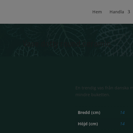
Hem
Handla
Vase dotty round ceramic
En trendig vas från danska mä
mindre buketten.
Bredd (cm)
14
Höjd (cm)
14