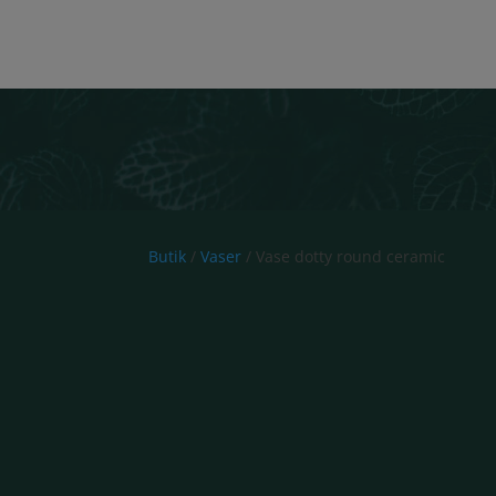
Butik
/
Vaser
/ Vase dotty round ceramic