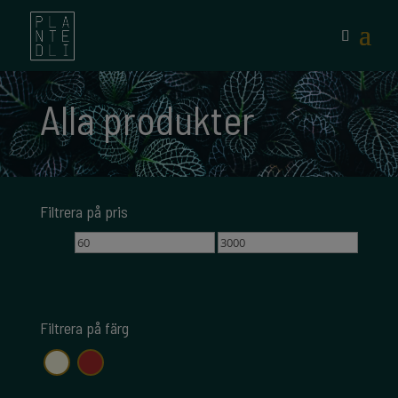
Alla produkter
Filtrera på pris
Min
Max
pris
pris
Filtrera på färg
beige
brun