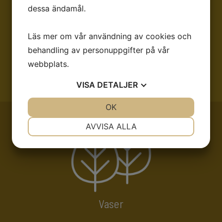
dessa ändamål.
Läs mer om vår användning av cookies och
behandling av personuppgifter på vår
webbplats.
Krukor
VISA
DETALJER
JA
NEJ
OK
JA
NEJ
NÖDVÄNDIG
INSTÄLLNINGAR
AVVISA ALLA
JA
NEJ
JA
NEJ
MARKNADSFÖRING
STATISTIK
Vaser