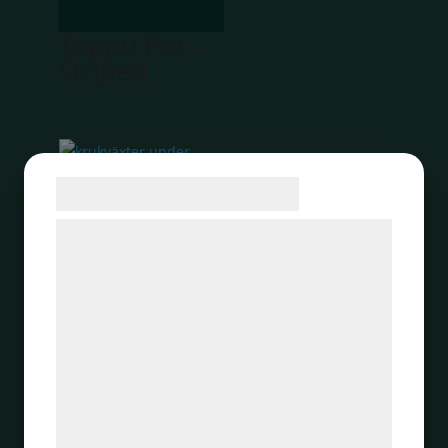
Toppu Pot –
Striped
Samtykke til cookies
KAMPANJ!
Vi og vores samarbejdspartnere bruger
teknologier, herunder cookies, til at
indsamle oplysninger om dig til forskellige
formål, herunder: Tilpasning af annoncering,
bedre brugeroplevelse, funktionalitet,
statistik og marketing. Disse oplysninger
Kana Pots
kan blive delt med annoncerings- og
Medium
analysepartnere, som kan kombinere dem