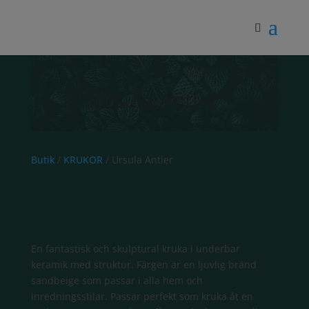
Ursula Antler
Butik
/
KRUKOR
/ Ursula Antler
En fantastisk och skulptural kruka i underbar
keramik med struktur. Färgen är en ljuvlig bränd
sandbeige som passar i alla hem och
inredningsstilar. Passar perfekt som kruka åt en