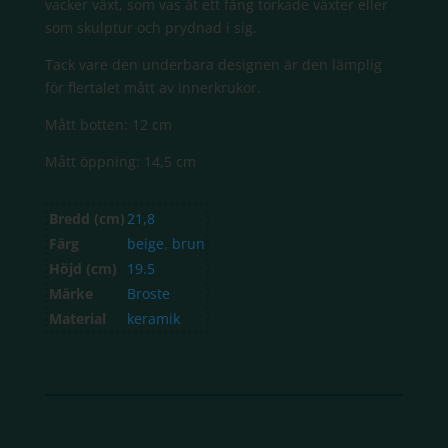
vacker växt, som vas åt ett fång torkade växter eller
som skulptur och prydnad i sig.
Tack vare den underbara designen är den lämplig
för flertalet mått av innerkrukor.
Mått botten: 12 cm
Mått öppning: 14,5 cm
Bredd (cm)
21,8
Färg
beige
,
brun
Höjd (cm)
19.5
Märke
Broste
Material
keramik