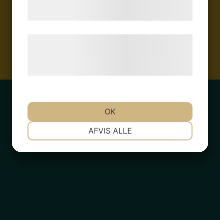
samtykke til disse formål.
Læs mere om vores brug af cookies og
behandling af persondata på vores
Vaser
hjemmeside.
OK
NØDVENDIGE
PRÆFERENCER
AFVIS ALLE
MARKETING
STATISTIK