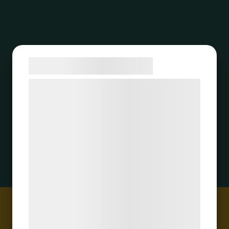
Samtykke til cookies
Vi og vores samarbejdspartnere bruger
teknologier, herunder cookies, til at
indsamle oplysninger om dig til forskellige
formål, herunder: Tilpasning af annoncering,
bedre brugeroplevelse, funktionalitet,
statistik og marketing. Disse oplysninger
kan blive delt med annoncerings- og
analysepartnere, som kan kombinere dem
med data, du tidligere har givet dem eller
de har indsamlet gennem din brug af deres
tjenester. Ved at klikke på 'OK' giver du