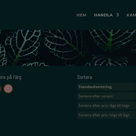
HEM
HANDLA
KAM
rera på färg
Sortera
Standardsortering
brun
rosa
Sortera efter senast
Sortera efter pris: lågt till högt
Sortera efter pris: högt till lågt