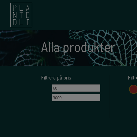
Alla produkter
Filtrera på pris
Filt
Min
Max
pris
pris