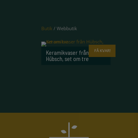
Butik
/ Webbutik
FÅ KVAR!
Keramikvaser från
Hübsch, set om tre