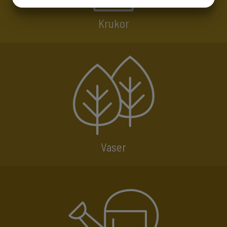
JA
NEJ
JA
NEJ
MARKNADSFÖRING
STATISTIK
Krukor
Vaser