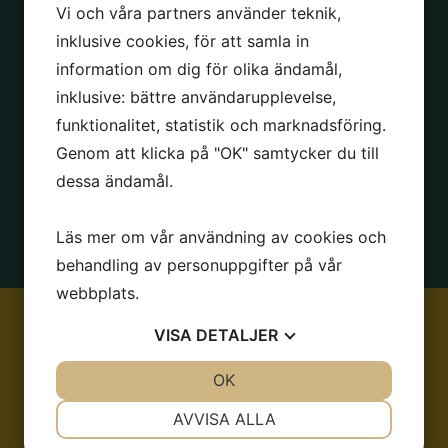
Vi och våra partners använder teknik,
inklusive cookies, för att samla in
information om dig för olika ändamål,
Leopard
ampelkruka Sass &
inklusive: bättre användarupplevelse,
Belle
funktionalitet, statistik och marknadsföring.
Genom att klicka på "OK" samtycker du till
dessa ändamål.
Läs mer om vår användning av cookies och
behandling av personuppgifter på vår
webbplats.
VISA
DETALJER
JA
NEJ
OK
JA
NEJ
NÖDVÄNDIG
INSTÄLLNINGAR
AVVISA ALLA