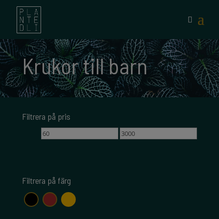
Krukor till barn
Filtrera på pris
Min
Max
pris
pris
Filtrera på färg
gul
svart
brun