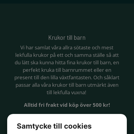
Krukor till barn
Vi har samlat våra allra sötaste och mest
lekfulla krukor på ett och samma ställe så att
du lätt ska kunna hitta fina krukor till barn, en
perfekt kruka till barnrummet eller en
present till den lilla växtfantasten. Och såklart
passar alla våra krukor till barn utmärkt även
till lekfulla vuxna!
Alltid fri frakt vid köp över 500 kr!
Butik
/ Krukor till barn
Samtycke till cookies