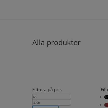
Alla produkter
Filtrera på pris
Fil
Min
Max
sv
pris
pris
b