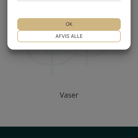
OK
NØDVENDIGE
PRÆFERENCER
AFVIS ALLE
MARKETING
STATISTIK
Vaser