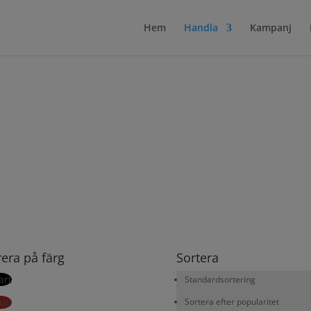
Hem
Handla
Kampanj
trera på färg
Sortera
art
Standardsortering
run
Sortera efter popularitet