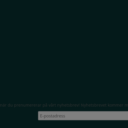
p när du prenumererar på vårt nyhetsbrev! Nyhetsbrevet kommer me