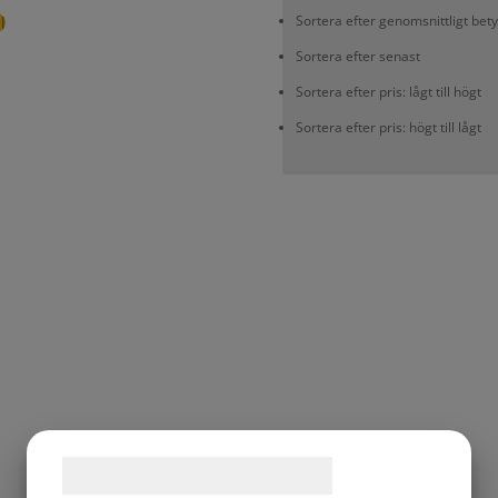
Sortera efter genomsnittligt bet
l
Sortera efter senast
Sortera efter pris: lågt till högt
Sortera efter pris: högt till lågt
Samtykke til cookies