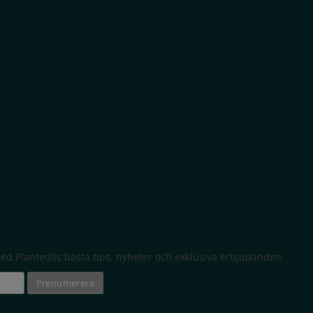
d Plantedlis bästa tips, nyheter och exklusiva erbjudanden.