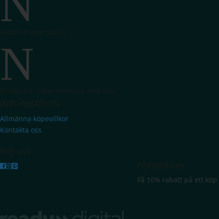
N
Fraktfritt över 500 kr
N
Snabb och säker leverans med DHL
INFORMATION
Allmänna köpevillkor
Kontakta oss
Följ oss
Nyhetsbrev
Få 10% rabatt på ett kö