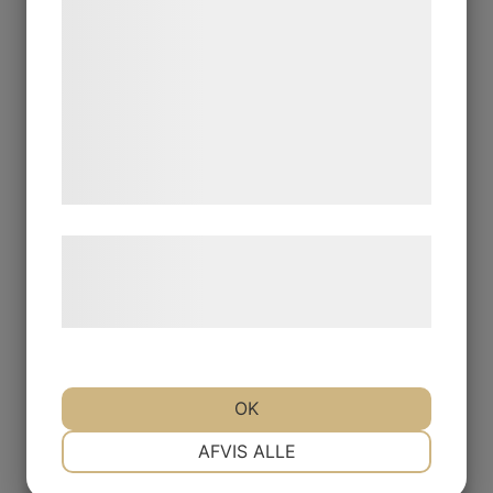
statistik og marketing. Disse oplysninger
kan blive delt med annoncerings- og
analysepartnere, som kan kombinere dem
med data, du tidligere har givet dem eller
de har indsamlet gennem din brug af deres
tjenester. Ved at klikke på 'OK' giver du
samtykke til disse formål.
Læs mere om vores brug af cookies og
behandling af persondata på vores
hjemmeside.
Krukor
OK
NØDVENDIGE
PRÆFERENCER
AFVIS ALLE