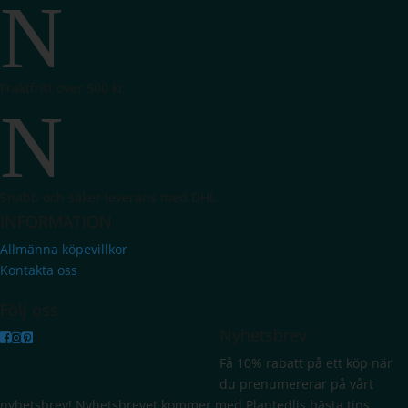
N
Fraktfritt över 500 kr
N
Snabb och säker leverans med DHL
INFORMATION
Allmänna köpevillkor
Kontakta oss
Följ oss
Nyhetsbrev
Få 10% rabatt på ett köp när
du prenumererar på vårt
nyhetsbrev! Nyhetsbrevet kommer med Plantedlis bästa tips,