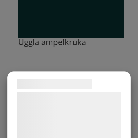
Uggla ampelkruka
Samtykke til cookies
Vi og vores samarbejdspartnere bruger
teknologier, herunder cookies, til at
indsamle oplysninger om dig til forskellige
formål, herunder: Tilpasning af annoncering,
bedre brugeroplevelse, funktionalitet,