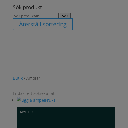
Sök produkt
Sök
Sök
efter:
Återställ sortering
Butik
/ Amplar
Endast ett sökresultat
NYHET!