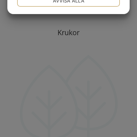
AVVISA ALLA
JA
NEJ
JA
NEJ
MARKNADSFÖRING
STATISTIK
Krukor