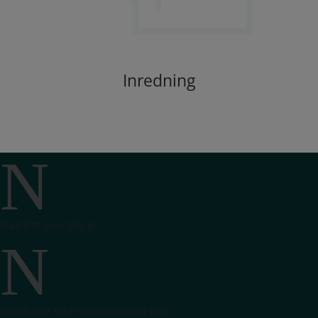
Inredning
N
Fraktfritt över 500 kr
N
Snabb och säker leverans med DHL