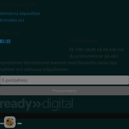
INFORMATION
Allmänna köpevillkor
Kontakta oss
Följ oss
Nyhetsbrev
Få 10% rabatt på ett köp när
du prenumererar på vårt
nyhetsbrev! Nyhetsbrevet kommer med Plantedlis bästa tips,
nyheter och exklusiva erbjudanden.