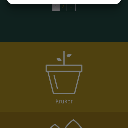
1
2
→
MARKETING
STATISTIK
Krukor