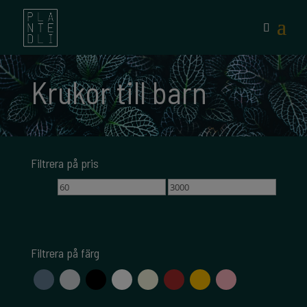
Krukor till barn
Filtrera på pris
Min
Max
pris
pris
Filtrera på färg
blå
grå
svart
vit
beige
brun
gul
rosa