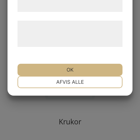
samtykke til disse formål.
Læs mere om vores brug af cookies og
behandling af persondata på vores
hjemmeside.
OK
NØDVENDIGE
PRÆFERENCER
AFVIS ALLE
MARKETING
STATISTIK
Krukor