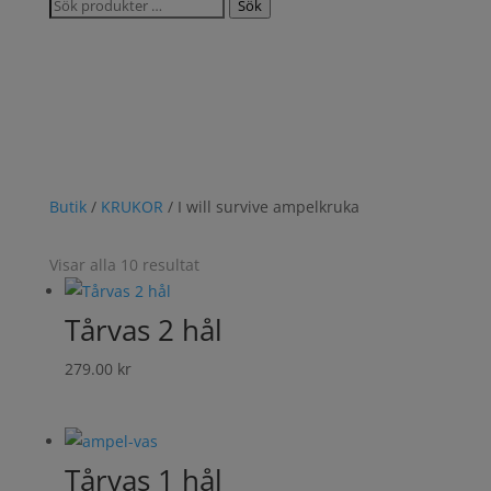
Sök
Sök
efter:
Butik
/
KRUKOR
/ I will survive ampelkruka
Visar alla 10 resultat
Tårvas 2 hål
279.00
kr
Tårvas 1 hål