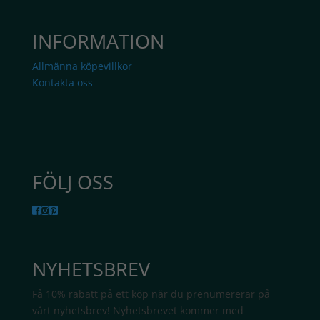
INFORMATION
Allmänna köpevillkor
Kontakta oss
FÖLJ OSS
NYHETSBREV
Få 10% rabatt på ett köp när du prenumererar på
vårt nyhetsbrev! Nyhetsbrevet kommer med