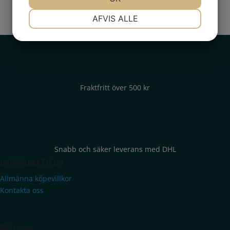
NØDVENDIGE
PRÆFERENCER
AFVIS ALLE
MARKETING
STATISTIK
Fraktfritt över 500 kr
Snabb och säker leverans med DHL
INFORMATION
Allmänna köpevillkor
Kontakta oss
Följ oss