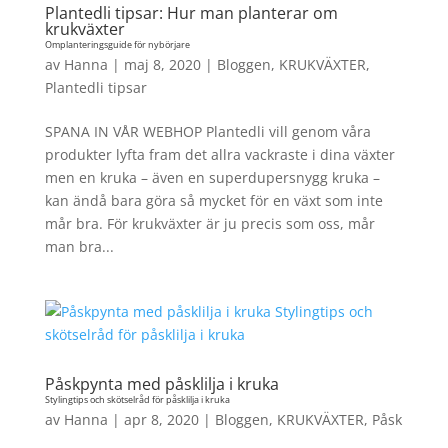
Plantedli tipsar: Hur man planterar om
krukväxter
Omplanteringsguide för nybörjare
av
Hanna
|
maj 8, 2020
|
Bloggen
,
KRUKVÄXTER
,
Plantedli tipsar
SPANA IN VÅR WEBHOP Plantedli vill genom våra
produkter lyfta fram det allra vackraste i dina växter
men en kruka – även en superdupersnygg kruka –
kan ändå bara göra så mycket för en växt som inte
mår bra. För krukväxter är ju precis som oss, mår
man bra...
Påskpynta med påsklilja i kruka
Stylingtips och skötselråd för påsklilja i kruka
av
Hanna
|
apr 8, 2020
|
Bloggen
,
KRUKVÄXTER
,
Påsk