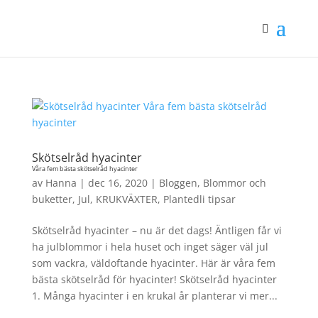
Skötselråd hyacinter
Våra fem bästa skötselråd hyacinter
av
Hanna
|
dec 16, 2020
|
Bloggen
,
Blommor och
buketter
,
Jul
,
KRUKVÄXTER
,
Plantedli tipsar
Skötselråd hyacinter – nu är det dags! Äntligen får vi
ha julblommor i hela huset och inget säger väl jul
som vackra, väldoftande hyacinter. Här är våra fem
bästa skötselråd för hyacinter! Skötselråd hyacinter
1. Många hyacinter i en krukaI år planterar vi mer...