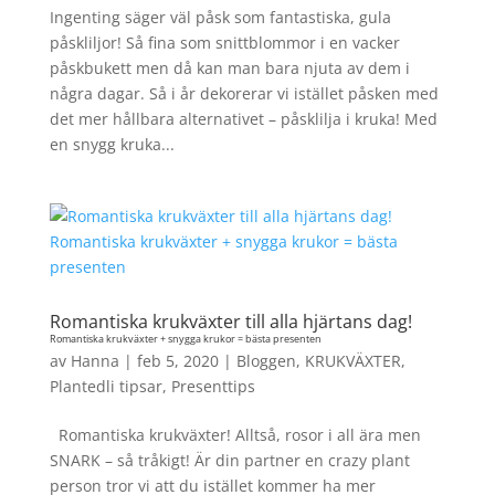
Ingenting säger väl påsk som fantastiska, gula
påskliljor! Så fina som snittblommor i en vacker
påskbukett men då kan man bara njuta av dem i
några dagar. Så i år dekorerar vi istället påsken med
det mer hållbara alternativet – påsklilja i kruka! Med
en snygg kruka...
Romantiska krukväxter till alla hjärtans dag!
Romantiska krukväxter + snygga krukor = bästa presenten
av
Hanna
|
feb 5, 2020
|
Bloggen
,
KRUKVÄXTER
,
Plantedli tipsar
,
Presenttips
Romantiska krukväxter! Alltså, rosor i all ära men
SNARK – så tråkigt! Är din partner en crazy plant
person tror vi att du istället kommer ha mer