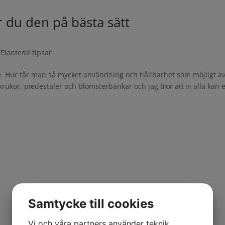
 du den på bästa sätt
,
Plantedli tipsar
. Hur får man så mycket användning och hållbarhet som möjligt av
 krukor, piedestaler och blomsterbänkar och jag tror att vi alla kan 
Samtycke till cookies
Vi och våra partners använder teknik,