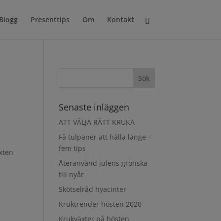
Blogg
Presenttips
Om
Kontakt
Senaste inläggen
ATT VÄLJA RÄTT KRUKA
Få tulpaner att hålla länge –
fem tips
äxten
Återanvänd julens grönska
till nyår
Skötselråd hyacinter
Kruktrender hösten 2020
Krukväxter på hösten