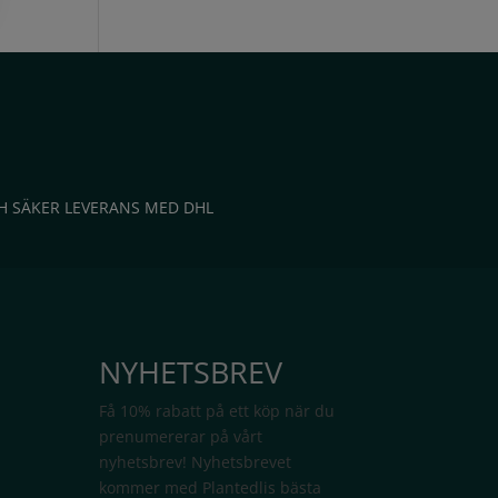
H SÄKER LEVERANS MED DHL
NYHETSBREV
Få 10% rabatt på ett köp när du
prenumererar på vårt
nyhetsbrev! Nyhetsbrevet
kommer med Plantedlis bästa