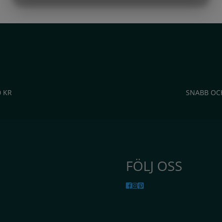
MARKNADSFÖRING
STATISTIK
0 KR
SNABB OC
FÖLJ OSS