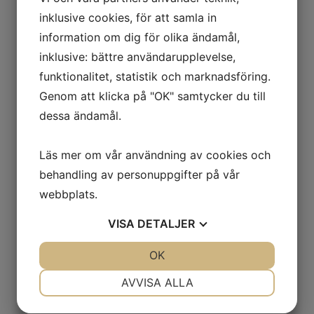
inklusive cookies, för att samla in
information om dig för olika ändamål,
inklusive: bättre användarupplevelse,
funktionalitet, statistik och marknadsföring.
Genom att klicka på "OK" samtycker du till
dessa ändamål.
Läs mer om vår användning av cookies och
behandling av personuppgifter på vår
webbplats.
VISA
DETALJER
JA
NEJ
OK
JA
NEJ
NÖDVÄNDIG
INSTÄLLNINGAR
AVVISA ALLA
JA
NEJ
JA
NEJ