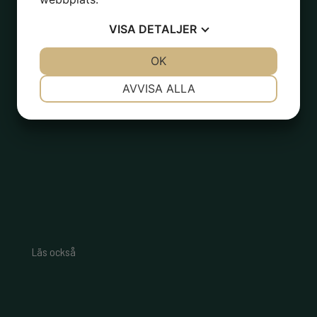
159.00
kr
Solnedgång kruka med ben
VISA
DETALJER
179.00
kr
JA
NEJ
OK
JA
NEJ
NÖDVÄNDIG
INSTÄLLNINGAR
AVVISA ALLA
JA
NEJ
JA
NEJ
MARKNADSFÖRING
STATISTIK
Läs också