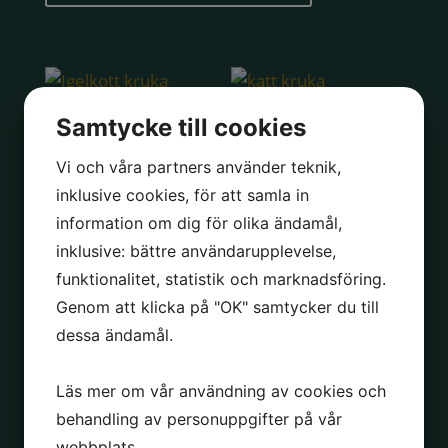
katt kruka
Samtycke till cookies
Igelkott kruka Hettie
189.00
kr
Vi och våra partners använder teknik,
Hedgehog
inklusive cookies, för att samla in
159.00
kr
information om dig för olika ändamål,
inklusive: bättre användarupplevelse,
funktionalitet, statistik och marknadsföring.
Leggy terracotta
Räv ampelkruka
Genom att klicka på "OK" samtycker du till
139.00
kr
159.00
kr
dessa ändamål.
Läs mer om vår användning av cookies och
NYHET!
behandling av personuppgifter på vår
Uggla ampelkruka
webbplats.