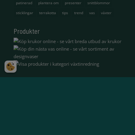
patinerad
plantera om
presenter
snittblommor
sticklingar
terrakotta
tips
trend
vas
växter
Produkter
N
FRAKTFRITT ÖVER 500 KR
N
SNABB OCH SÄKER
LEVERANS MED DHL